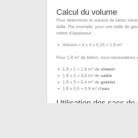
Calcul du volume
Pour déterminer le volume de béton nécessa
dalle. Par exemple, pour une dalle de gar
mètre d’épaisseur :
Volume = 4 x 3 x 0,15 = 1,8 m³
Pour 1,8 m³ de béton, vous nécessiterez e
1,8 x 1 = 1,8 m³ de
ciment
1,8 x 2 = 3,6 m³ de
sable
1,8 x 3 = 5,4 m³ de
gravier
1,8 x 0,5 = 0,9 m³ d’
eau
Utilisation des sacs de
Les sacs de ciment de 25 kg contiennent 
besoin de :
1,8 / 0,017 ≈ 106 sacs de ciment