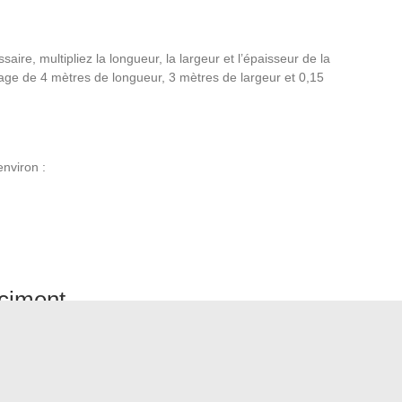
ire, multipliez la longueur, la largeur et l’épaisseur de la
age de 4 mètres de longueur, 3 mètres de largeur et 0,15
nviron :
 ciment
environ 0,017 m³ de ciment. Pour 1,8 m³, vous aurez